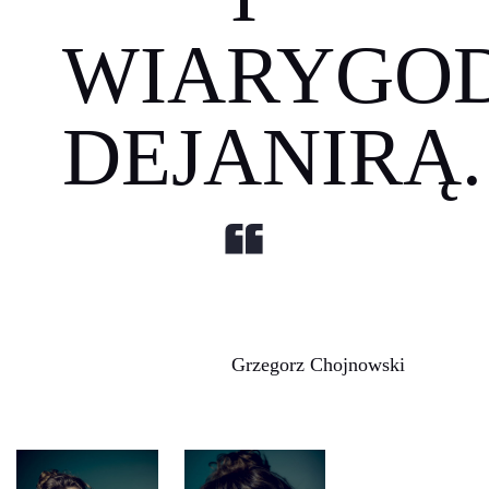
WIARYGO
DEJANIRĄ.
Grzegorz Chojnowski