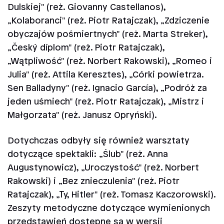
Dulskiej" (reż. Giovanny Castellanos),
„Kolaboranci" (reż. Piotr Ratajczak), „Zdziczenie
obyczajów pośmiertnych" (reż. Marta Streker),
„Český díplom" (reż. Piotr Ratajczak),
„Wątpliwość" (reż. Norbert Rakowski), „Romeo i
Julia" (reż. Attila Keresztes), „Córki powietrza.
Sen Balladyny" (reż. Ignacio García), „Podróż za
jeden uśmiech" (reż. Piotr Ratajczak), „Mistrz i
Małgorzata" (reż. Janusz Opryński).
Dotychczas odbyły się również warsztaty
dotyczące spektakli: „Ślub" (reż. Anna
Augustynowicz), „Uroczystość" (reż. Norbert
Rakowski) i „Bez znieczulenia" (reż. Piotr
Ratajczak), „Ty, Hitler" (reż. Tomasz Kaczorowski).
Zeszyty metodyczne dotyczące wymienionych
przedstawień dostępne są w wersji