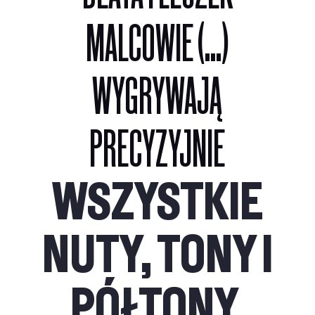
MALCOWIE (...)
WYGRYWAJĄ
PRECYZYJNIE
WSZYSTKIE
NUTY, TONY I
PÓŁTONY
.