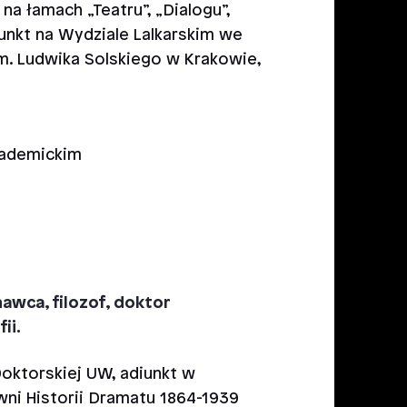
a łamach „Teatru”, „Dialogu”,
unkt na Wydziale Lalkarskim we
m. Ludwika Solskiego w Krakowie,
kademickim
znawca, filozof, doktor
ii.
oktorskiej UW, adiunkt w
wni Historii Dramatu 1864-1939