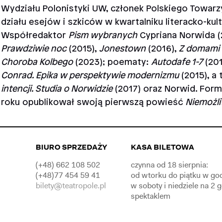
Wydziału Polonistyki UW, członek Polskiego Towar
działu esejów i szkiców w kwartalniku literacko-kul
Współredaktor
Pism wybranych
Cypriana Norwida (
Prawdziwie noc
(2015),
Jonestown
(2016),
Z domami 
Choroba Kolbego
(2023); poematy:
Autodafe 1-7
(201
Conrad. Epika w perspektywie modernizmu
(2015), a
intencji. Studia o Norwidzie
(2017) oraz Norwid. For
roku opublikował swoją pierwszą powieść
Niemożli
BIURO SPRZEDAŻY
KASA BILETOWA
(+48) 662 108 502
czynna od 18 sierpnia:
(+48)77 454 59 41
od wtorku do piątku w go
bilety@teatropole.pl
w soboty i niedziele na 2 
spektaklem