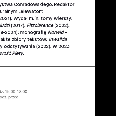
zystwa Conradowskiego. Redaktor
turalnym „eleWator”.
2021). Wydał m.in. tomy wierszy:
ludzi
(2017),
Fitzclarence
(2022),
8-2024); monografię
Norwid –
 także zbiory tekstów:
Inwalida
my odczytywania (2022). W 2023
wość Piety
.
dz. 15.00-18.00
godz. przed