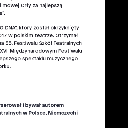
lmowej Orły za najlepszą
”.
O DNA”, który został okrzyknięty
017 w polskim teatrze. Otrzymał
a 35. Festiwalu Szkół Teatralnych
 XXVII Międzynarodowym Festiwalu
jlepszego spektaklu muzycznego
orku.
żyserował i bywał autorem
atralnych w Polsce, Niemczech i