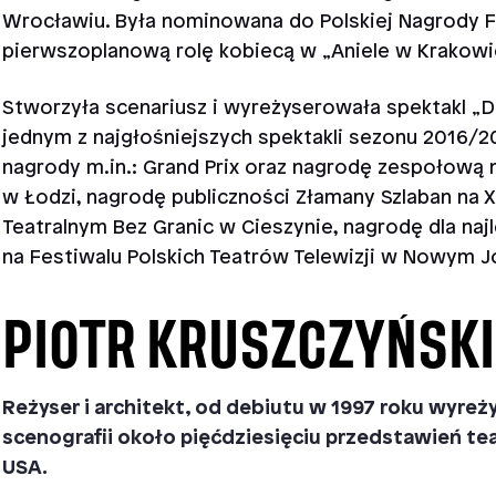
Wrocławiu. Była nominowana do Polskiej Nagrody Fi
pierwszoplanową rolę kobiecą w „Aniele w Krakowie
Stworzyła scenariusz i wyreżyserowała spektakl „D
jednym z najgłośniejszych spektakli sezonu 2016/2
nagrody m.in.: Grand Prix oraz nagrodę zespołową n
w Łodzi, nagrodę publiczności Złamany Szlaban na
Teatralnym Bez Granic w Cieszynie, nagrodę dla na
na Festiwalu Polskich Teatrów Telewizji w Nowym J
PIOTR KRUSZCZYŃSKI
Reżyser i architekt, od debiutu w 1997 roku wyre
scenografii około pięćdziesięciu przedstawień te
USA.