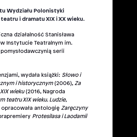
matu Wydziału Polonistyki
teatru i dramatu XIX i XX wieku.
czna działalność Stanisława
 Instytucie Teatralnym im.
 pomysłodawczynią serii
nzjami, wydała książki:
Słowo i
cznym i historycznym
(2006),
Za
 XIX wieku
(2016, Nagroda
 teatru XIX wieku. Ludzie,
, opracowała antologię
Zaręczyny
 prapremiery
Protesilasa i Laodamii