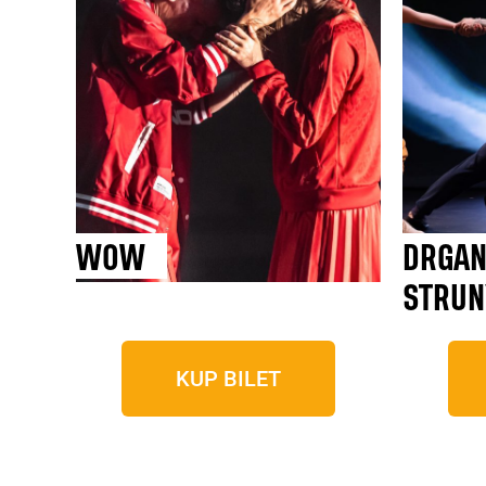
WOW
DRGAN
STRUN
KUP BILET