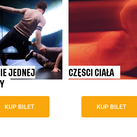
IE JEDNEJ
CZĘŚCI CIAŁA
Y
KUP BILET
KUP BILET