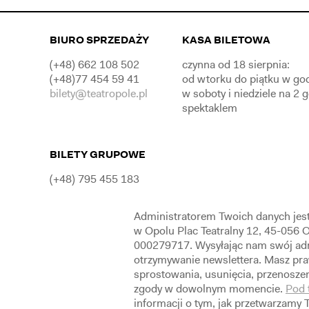
BIURO SPRZEDAŻY
KASA BILETOWA
(+48) 662 108 502
czynna od 18 sierpnia:
(+48)77 454 59 41
od wtorku do piątku w go
bilety@teatropole.pl
w soboty i niedziele na 2 
spektaklem
BILETY GRUPOWE
(+48) 795 455 183
Administratorem Twoich danych jes
w Opolu Plac Teatralny 12, 45-056
000279717. Wysyłając nam swój adr
otrzymywanie newslettera. Masz pra
sprostowania, usunięcia, przenoszen
zgody w dowolnym momencie.
Pod 
informacji o tym, jak przetwarzamy 