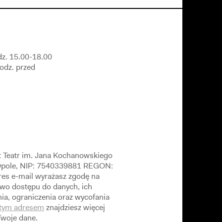
dz. 15.00-18.00
godz. przed
t Teatr im. Jana Kochanowskiego
 Opole, NIP: 7540339881 REGON:
es e-mail wyrażasz zgodę na
wo dostępu do danych, ich
ia, ograniczenia oraz wycofania
tym adresem
znajdziesz więcej
Twoje dane.