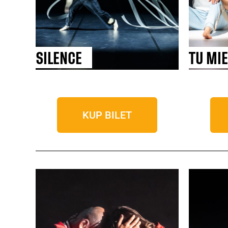
SILENCE
TU MI
KUP BILET