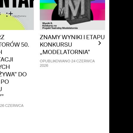
RZ
ZNAMY WYNIKI I ETAPU
„KRZYŻ
TORÓW 50.
KONKURSU
NAGROD
H
„MODELATORNIA”
OPOLS
ACJI
KONFR
OPUBLIKOWANO
24 CZERWCA
YCH
2026
TEATRA
ŻYWA” DO
KLASYK
 PO
OPUBLIKO
U
2026
Y”
26 CZERWCA