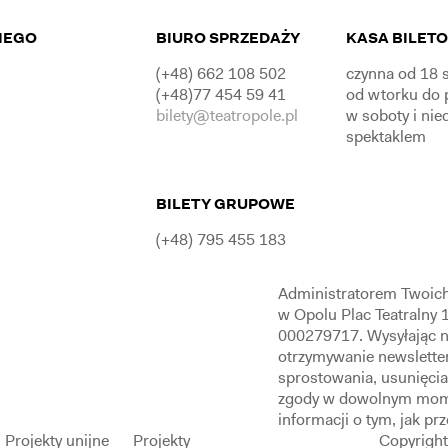
IEGO
BIURO SPRZEDAŻY
KASA BILET
(+48) 662 108 502
czynna od 18 s
(+48)77 454 59 41
od wtorku do 
bilety@teatropole.pl
w soboty i nie
spektaklem
BILETY GRUPOWE
(+48) 795 455 183
Administratorem Twoich
w Opolu Plac Teatralny
000279717. Wysyłając n
otrzymywanie newslette
sprostowania, usunięcia
zgody w dowolnym mom
informacji o tym, jak p
Projekty unijne
Projekty
Copyright