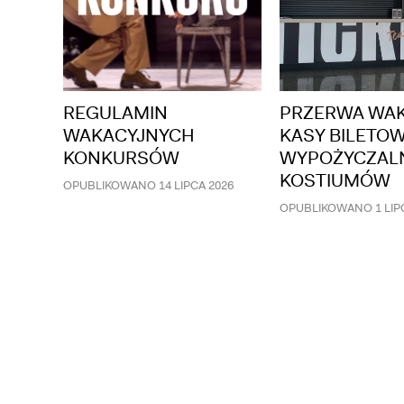
REGULAMIN
PRZERWA WA
 ZA
WAKACYJNYCH
KASY BILETOW
KONKURSÓW
WYPOŻYCZAL
KOSTIUMÓW
026
OPUBLIKOWANO
14 LIPCA 2026
OPUBLIKOWANO
1 LIP