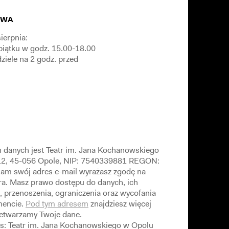
OWA
ierpnia:
piątku w godz. 15.00-18.00
dziele na 2 godz. przed
 danych jest Teatr im. Jana Kochanowskiego
 12, 45-056 Opole, NIP: 7540339881 REGON:
am swój adres e-mail wyrażasz zgodę na
ra. Masz prawo dostępu do danych, ich
, przenoszenia, ograniczenia oraz wycofania
encie.
Pod tym adresem
znajdziesz więcej
rzetwarzamy Twoje dane.
s: Teatr im. Jana Kochanowskiego w Opolu