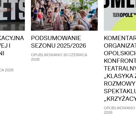
KACYJNA
PODSUMOWANIE
KOMENTA
EJ I
SEZONU 2025/2026
ORGANIZA
NI
OPOLSKIC
OPUBLIKOWANO
30 CZERWCA
2026
KONFRONT
TEATRALN
CA 2026
„KLASYKA 
ROZMOWY
SPEKTAKL
„KRZYŻAC
OPUBLIKOWANO
2026