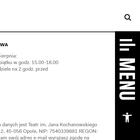
OWA
ierpnia:
piątku w godz. 15.00-18.00
dziele na 2 godz. przed
Otw
 danych jest Teatr im. Jana Kochanowskiego
 12, 45-056 Opole, NIP: 7540339881 REGON:
am swój adres e-mail wyrażasz zgodę na