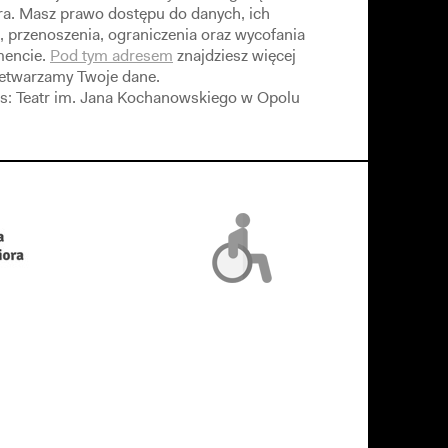
ra. Masz prawo dostępu do danych, ich
, przenoszenia, ograniczenia oraz wycofania
encie.
Pod tym adresem
znajdziesz więcej
rzetwarzamy Twoje dane.
s: Teatr im. Jana Kochanowskiego w Opolu