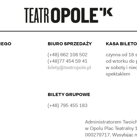
IEGO
BIURO SPRZEDAŻY
KASA BILET
(+48) 662 108 502
czynna od 18 s
(+48)77 454 59 41
od wtorku do 
bilety@teatropole.pl
w soboty i nie
spektaklem
BILETY GRUPOWE
(+48) 795 455 183
Administratorem Twoich
w Opolu Plac Teatralny
000279717. Wysyłając n