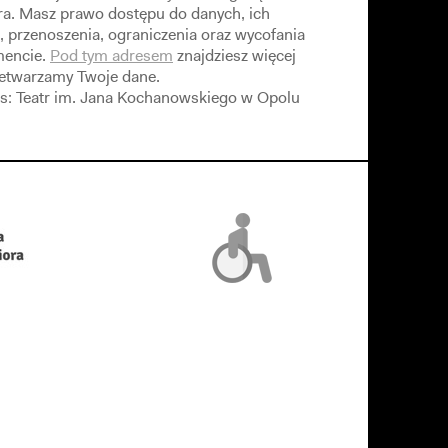
ra. Masz prawo dostępu do danych, ich
, przenoszenia, ograniczenia oraz wycofania
encie.
Pod tym adresem
znajdziesz więcej
rzetwarzamy Twoje dane.
s: Teatr im. Jana Kochanowskiego w Opolu