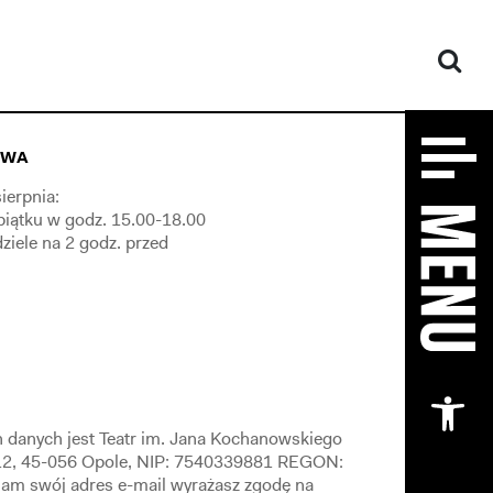
OWA
ierpnia:
piątku w godz. 15.00-18.00
dziele na 2 godz. przed
Otw
 danych jest Teatr im. Jana Kochanowskiego
 12, 45-056 Opole, NIP: 7540339881 REGON:
am swój adres e-mail wyrażasz zgodę na