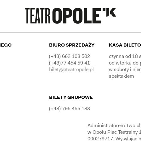
IEGO
BIURO SPRZEDAŻY
KASA BILET
(+48) 662 108 502
czynna od 18 s
(+48)77 454 59 41
od wtorku do 
bilety@teatropole.pl
w soboty i nie
spektaklem
BILETY GRUPOWE
(+48) 795 455 183
Administratorem Twoich
w Opolu Plac Teatralny
000279717. Wysyłając n