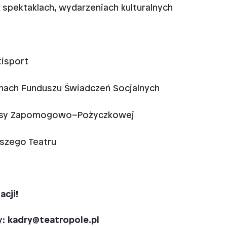
spektaklach, wydarzeniach kulturalnych
tisport
amach Funduszu Świadczeń Socjalnych
 Kasy Zapomogowo–Pożyczkowej
aszego Teatru
acji!
y:
kadry@teatropole.pl