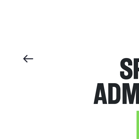
S
ADM