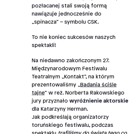
pozłacanej stali swoją formą
nawiązuje jednocześnie do
„spinacza” – symbolu CSK.
To nie koniec sukcesów naszych
spektakli!
Na niedawno zakończonym 27.
Międzynarodowym Festiwalu
Teatralnym „Kontakt”, na którym
prezentowaliśmy „
Badania ściśle
tajne
” w reż. Norberta Rakowskiego
jury przyznało
wyróżnienie aktorskie
dla Katarzyny Herman.
Jak podkreślają organizatorzy
toruńskiego festiwalu, podczas
spektaklu
trafiliśmy do świata tego co