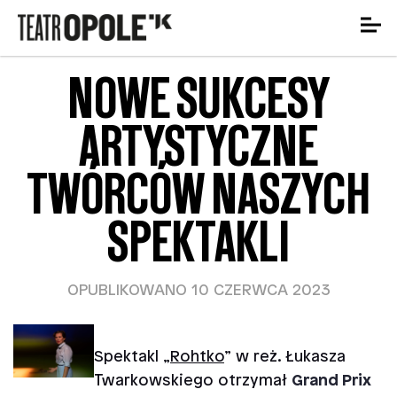
NOWE SUKCESY
ARTYSTYCZNE
TWÓRCÓW NASZYCH
SPEKTAKLI
OPUBLIKOWANO 10 CZERWCA 2023
Spektakl „
Rohtko
” w reż. Łukasza
Twarkowskiego otrzymał
Grand Prix