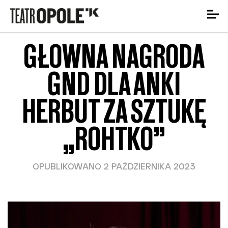
GŁÓWNA NAGRODA
GND DLA ANKI
HERBUT ZA SZTUKĘ
„ROHTKO”
OPUBLIKOWANO 2 PAŹDZIERNIKA 2023