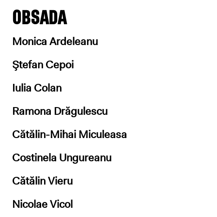
OBSADA
Monica Ardeleanu
Ştefan Cepoi
Iulia Colan
Ramona Drăgulescu
Cătălin-Mihai Miculeasa
Costinela Ungureanu
Cătălin Vieru
Nicolae Vicol