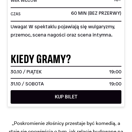
WIEK WIDZÓW
60 MIN (BEZ PRZERWY)
CZAS
Uwaga! W spektaklu pojawiają się wulgaryzmy,
przemoc, scena nagości oraz scena intymna.
KIEDY GRAMY?
30.10 / PIĄTEK
19:00
31.10 / SOBOTA
19:00
KUP BILET
„Poskromienie złośnicy przestaje być komedią, a
staje się opowieścią o tym, jak relacje budowane na