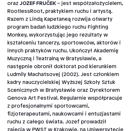
oraz
JOZEF FRUČEK
– jest współzałożycielem,
RootlessRoot, praktykiem ruchu i artystą.
Razem z Lindą Kapetaneą rozwija otwarty
program badań ludzkiego ruchu Fighting
Monkey, wykorzystując jego rezultaty w
kształceniu tancerzy, sportowców, aktorów i
innych praktyków ruchu. Ukończył Akademię
Muzyczną i Teatralną w Bratysławie, a
następnie obronił doktorat pod kierunkiem
Ludmily Machatsovej (2002). Jest członkiem
kadry nauczycielskiej Wyższej Szkoły Sztuk
Scenicznych w Bratysławie oraz Dyrektorem
Genova Art Festival. Regularnie współpracuje
z profesjonalnymi sportowcami,
fizjoterapeutami, naukowcami i entuzjastami
ruchu z całego świata. Jozef prowadził
zajęcia w PWST w Krakowie, na Uniwersytecie