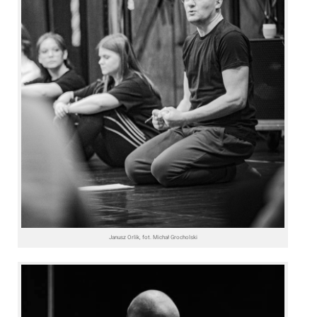
Janusz Orlik, fot. Michał Grocholski