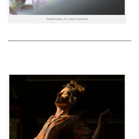
Natalia Iwaniec, fot. Anna Orzyłowska