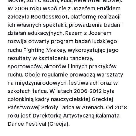
Movie, Sonic Boom, Puur, Here After Movie).
W 2006 roku wspólnie z Jozefem Fručkiem
założyła RootlessRoot, platformę realizacji
ich własnych spektakli, prowadzenia badań i
działań edukacyjnych. Razem z Jozefem
rozwija otwarty program badań ludzkiego
Μon
ruchu Fighting
key, wykorzystując jego
rezultaty w kształceniu tancerzy,
sportowców, aktorów i innych praktyków
ruchu. Oboje regularnie prowadzą warsztaty
na międzynarodowych festiwalach oraz w
szkołach tańca. W latach 2006-2012 była
członkinią kadry nauczycielskiej Greckiej
Państwowej Szkoły Tańca w Atenach. Od 2018
roku jest Dyrektorką Artystyczną Kalamata
Dance Festival (Grecja).