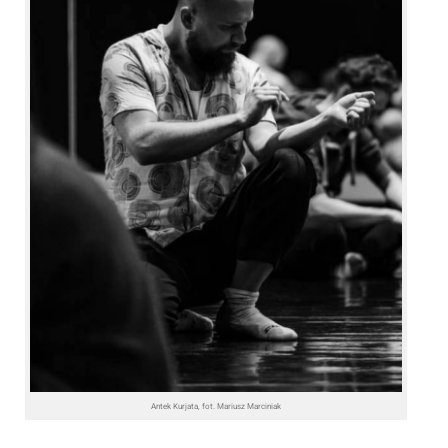
Antek Kurjata, fot. Mariusz Marciniak