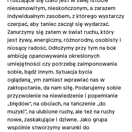
i ruszające się ciało jest w swej istocie
niesamowitym, nieskończonym, a zarazem
indywidualnym zasobem, z którego wystarczy
czerpać, aby taniec zaczął się wydarzać.
Zanurzymy się zatem w świat ruchu, który
jest żywy, energiczny, różnorodny, osobisty i
niosący radość. Odłożymy przy tym na bok
ambicję opanowywania określonych
umiejętności czy potrzebę zaimponowania
sobie, bądź innym. Sytuacja bycia
oglądaną_ym zamiast wprawiać nas w
zakłopotanie, da nam siłę. Podarujemy sobie
przyzwolenie na niewiedzenie i popełnianie
„błędów”, na obciach, na tańczenie „do
muzyki”, na ulubione ruchy, ale też na ruchy
nowe, zaskakujące i dziwne. Jako grupa
wspólnie stworzymy warunki do