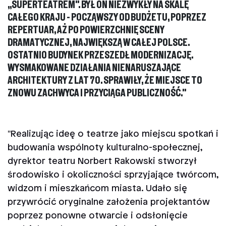
„SUPERTEATREM”. BYŁ ON NIEZWYKŁY NA SKALĘ
CAŁEGO KRAJU - POCZĄWSZY OD BUDŻETU, POPRZEZ
REPERTUAR, AŻ PO POWIERZCHNIĘ SCENY
DRAMATYCZNEJ, NAJWIĘKSZĄ W CAŁEJ POLSCE.
OSTATNIO BUDYNEK PRZESZEDŁ MODERNIZACJĘ.
WYSMAKOWANE DZIAŁANIA NIENARUSZAJĄCE
ARCHITEKTURY Z LAT 70. SPRAWIŁY, ŻE MIEJSCE TO
ZNOWU ZACHWYCA I PRZYCIĄGA PUBLICZNOŚĆ."
"Realizując ideę o teatrze jako miejscu spotkań i
budowania wspólnoty kulturalno-społecznej,
dyrektor teatru Norbert Rakowski stworzył
środowisko i okoliczności sprzyjające twórcom,
widzom i mieszkańcom miasta. Udało się
przywrócić oryginalne założenia projektantów
poprzez ponowne otwarcie i odsłonięcie