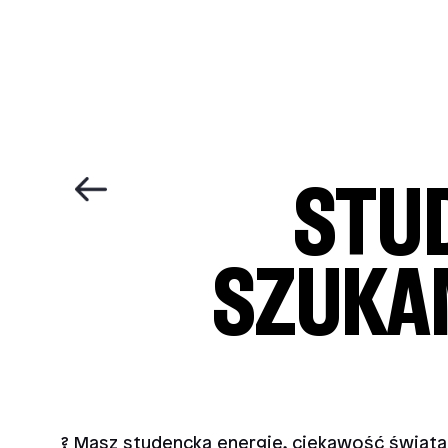
STU
SZUKAM
? Masz studencką energię, ciekawość świata