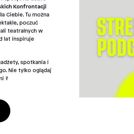
skich Konfrontacji
la Ciebie. Tu można
ktakle, poczuć
li teatralnych w
 lat inspiruje
adżety, spotkania i
o. Nie tylko oglądaj
i ?