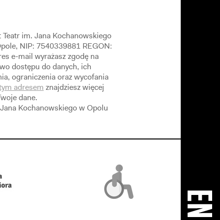
t Teatr im. Jana Kochanowskiego
 Opole, NIP: 7540339881 REGON:
es e-mail wyrażasz zgodę na
wo dostępu do danych, ich
ia, ograniczenia oraz wycofania
tym adresem
znajdziesz więcej
Twoje dane.
m. Jana Kochanowskiego w Opolu