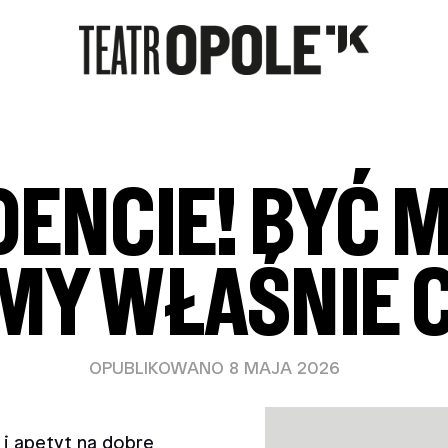
DENCIE! BYĆ 
Y WŁAŚNIE C
OPUBLIKOWANO 8 MAJA 2026
 i apetyt na dobre