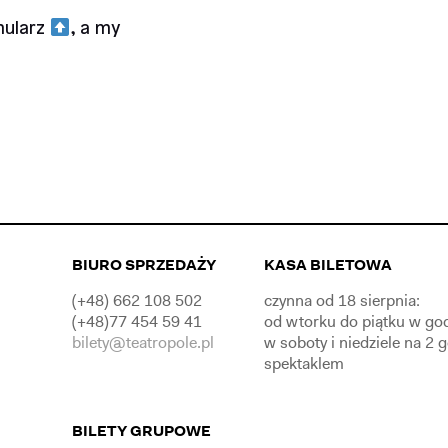
mularz
, a my
BIURO SPRZEDAŻY
KASA BILETOWA
(+48) 662 108 502
czynna od 18 sierpnia:
(+48)77 454 59 41
od wtorku do piątku w go
bilety@teatropole.pl
w soboty i niedziele na 2 
spektaklem
BILETY GRUPOWE