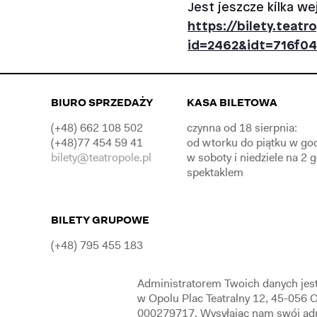
Jest jeszcze kilka we
https://bilety.teat
id=2462&idt=716f0
BIURO SPRZEDAŻY
KASA BILETOWA
(+48) 662 108 502
czynna od 18 sierpnia:
(+48)77 454 59 41
od wtorku do piątku w go
bilety@teatropole.pl
w soboty i niedziele na 2 
spektaklem
BILETY GRUPOWE
(+48) 795 455 183
Administratorem Twoich danych jes
w Opolu Plac Teatralny 12, 45-056
000279717. Wysyłając nam swój adr