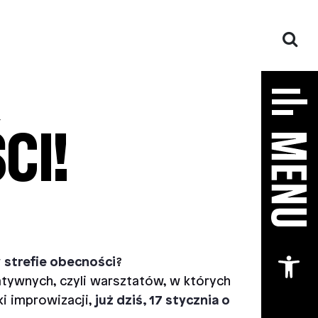
CI!
Otw
w
strefie obecności
?
eatywnych, czyli warsztatów, w których
i improwizacji,
już dziś, 17 stycznia o