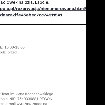
jściówek na dziś. Łapcie:
ropole.pl/rezerwacja/nienumerowane.html?
4deaca2ffe43ebec7cc74911541
dz. 15.00-18.00
godz. przed
t Teatr im. Jana Kochanowskiego
 Opole, NIP: 7540339881 REGON:
es e-mail wyrażasz zgodę na