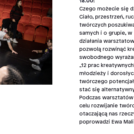
18.00
!
Czego możecie się d
Ciało, przestrzeń, ru
twórczych poszukiwa
samych i o grupie, w
działania warsztatow
pozwolą rozwinąć kr
swobodnego wyrażani
„12 prac kreatywnych
młodzieży i dorosły
twórczego potencjału
stać się alternatyw
Podczas warsztatów 
celu rozwijanie twórc
otaczającą nas rzecz
poprowadzi Ewa Mali