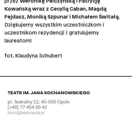
przez
Weronikę Pelczyńską i Patrycję
Kowańską wraz z Cecylią Caban, Magdą
Fejdasz, Moniką Szpunar i Michałem Świtałą
.
Dziękujemy wszystkim uczestniczkom i
uczestnikom rezydencji i gratulujemy
laureatom!
fot. Klaudyna Schubert
TEATR IM. JANA KOCHANOWSKIEGO
pl. Teatralny 12, 45-056 Opole
(+48) 77 454 59 42
biuro@teatropole.pl