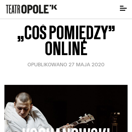
„COŚ POMIĘDZY”
ONLINE
OPUBLIKOWANO 27 MAJA 2020