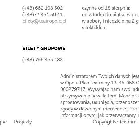
(+48) 662 108 502
czynna od 18 sierpnia:
(+48)77 454 59 41
od wtorku do piątku w go
bilety@teatropole.pl
w soboty i niedziele na 2 
spektaklem
BILETY GRUPOWE
(+48) 795 455 183
Administratorem Twoich danych jes
w Opolu Plac Teatralny 12, 45-056
000279717. Wysyłając nam swój adr
otrzymywanie newslettera. Masz pra
sprostowania, usunięcia, przenoszen
zgody w dowolnym momencie.
Pod 
informacji o tym, jak przetwarzamy 
ijne
Projekty
Copyrights: Teatr i