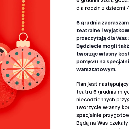
6 grudnia 2021, godz.
dla rodzin z dziećmi 
6 grudnia zapraszam
teatralne i wyjątkow
przeczytają dla Was
Będziecie mogli takż
tworząc własny kos
pomysłu na specjal
warsztatowym.
Plan jest następując
teatru 6 grudnia mię
niecodziennych przyg
tworzycie własny kos
specjalnie przygotow
Będą na Was czekały 