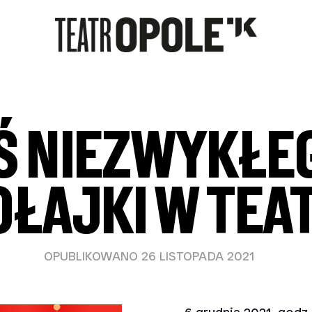
Ś NIEZWYKŁE
OŁAJKI W TEA
OPUBLIKOWANO 26 LISTOPADA 2021