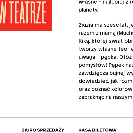
własne – najlepiej z
planety.
Ziuzia ma sześć lat, 
razem z mamą (Muchą)
Kiką, której świat ob
tworzy własne teorie
uwaga – pępka! Otóż
pomysłów! Pępek nasz
zawdzięcza bujnej wyo
dowiedzieć, jak roz
oraz poznać kolorow
zabraknąć na naszym
BIURO SPRZEDAŻY
KASA BILETOWA