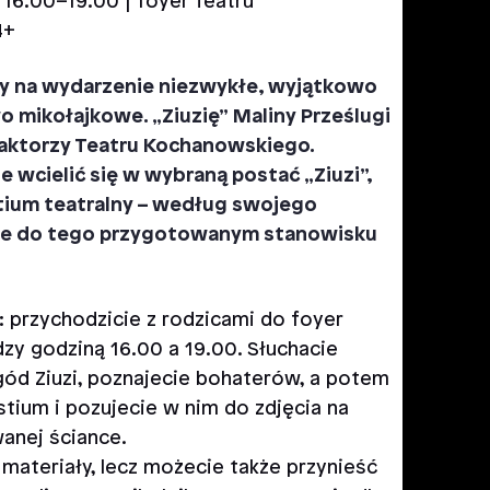
 16.00–19.00 | foyer Teatru
4+
y na wydarzenie niezwykłe, wyjątkowo
o mikołajkowe. „Ziuzię” Maliny Prześlugi
 aktorzy Teatru Kochanowskiego.
e wcielić się w wybraną postać „Ziuzi”,
tium teatralny – według swojego
nie do tego przygotowanym stanowisku
y: przychodzicie z rodzicami do foyer
dzy godziną 16.00 a 19.00. Słuchacie
ód Ziuzi, poznajecie bohaterów, a potem
tium i pozujecie w nim do zdjęcia na
anej ściance.
materiały, lecz możecie także przynieść