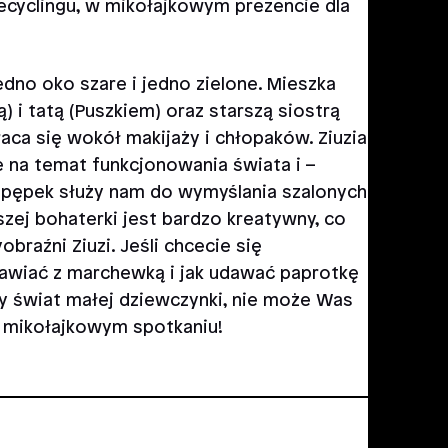
 recyclingu, w mikołajkowym prezencie dla
jedno oko szare i jedno zielone. Mieszka
 i tatą (Puszkiem) oraz starszą siostrą
raca się wokół makijaży i chłopaków. Ziuzia
 na temat funkcjonowania świata i –
 pępek służy nam do wymyślania szalonych
ej bohaterki jest bardzo kreatywny, co
braźni Ziuzi. Jeśli chcecie się
mawiać z marchewką i jak udawać paprotkę
y świat małej dziewczynki, nie może Was
 mikołajkowym spotkaniu!