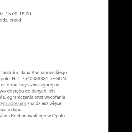
dz. 15.00-18.00
godz. przed
t Teatr im. Jana Kochanowskiego
 Opole, NIP: 7540339881 REGON:
es e-mail wyrażasz zgodę na
wo dostępu do danych, ich
ia, ograniczenia oraz wycofania
tym adresem
znajdziesz więcej
Twoje dane.
m. Jana Kochanowskiego w Opolu